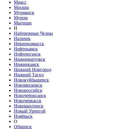
Миасс
Москва
Мурманск
Муром
Мытищи
Н
Набережные Челны
Нальчик
Невинномысск
Нефтекамск
Нефтеюганск
Нижневартовск
Нижнекамск
Нижний Новгород
Нижний Тагил
Новокуйбышевск
Новомосковск
Новороссийск
Новочебоксарск
Новочеркасск
Новошахтинск
Новый Уренгой
Ноябрьск
О
Обнинск