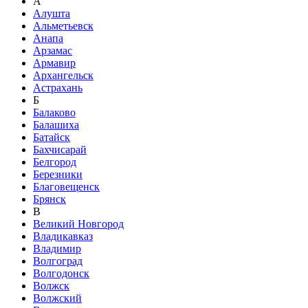
А
Алушта
Альметьевск
Анапа
Арзамас
Армавир
Архангельск
Астрахань
Б
Балаково
Балашиха
Батайск
Бахчисарай
Белгород
Березники
Благовещенск
Брянск
В
Великий Новгород
Владикавказ
Владимир
Волгоград
Волгодонск
Волжск
Волжский