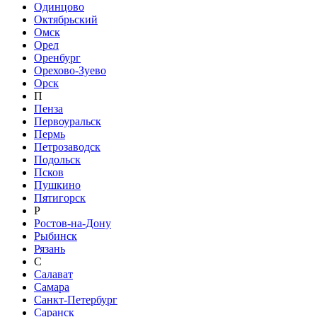
Одинцово
Октябрьский
Омск
Орел
Оренбург
Орехово-Зуево
Орск
П
Пенза
Первоуральск
Пермь
Петрозаводск
Подольск
Псков
Пушкино
Пятигорск
Р
Ростов-на-Дону
Рыбинск
Рязань
С
Салават
Самара
Санкт-Петербург
Саранск