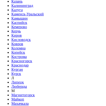
Казань
Калининград
Калуга
Каменск-Уральский
Камышин
Каспийск
Кемерово
Керчь
Киров
Кисловодск
Ковров
Коломна
Копейск
Кострома
Красногорск
Краснодар
Курган
Курск
Л
Липецк
Люберцы
М
Магнитогорск
Майкоп
Махачкала