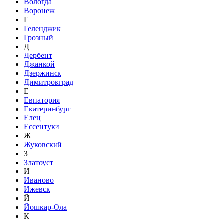
Вологда
Воронеж
Г
Геленджик
Грозный
Д
Дербент
Джанкой
Дзержинск
Димитровград
Е
Евпатория
Екатеринбург
Елец
Ессентуки
Ж
Жуковский
З
Златоуст
И
Иваново
Ижевск
Й
Йошкар-Ола
К