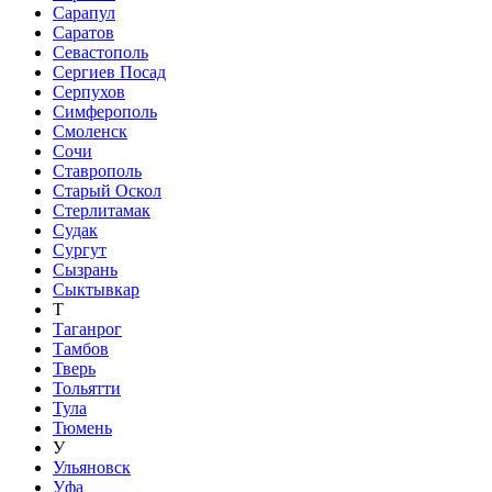
Сарапул
Саратов
Севастополь
Сергиев Посад
Серпухов
Симферополь
Смоленск
Сочи
Ставрополь
Старый Оскол
Стерлитамак
Судак
Сургут
Сызрань
Сыктывкар
Т
Таганрог
Тамбов
Тверь
Тольятти
Тула
Тюмень
У
Ульяновск
Уфа