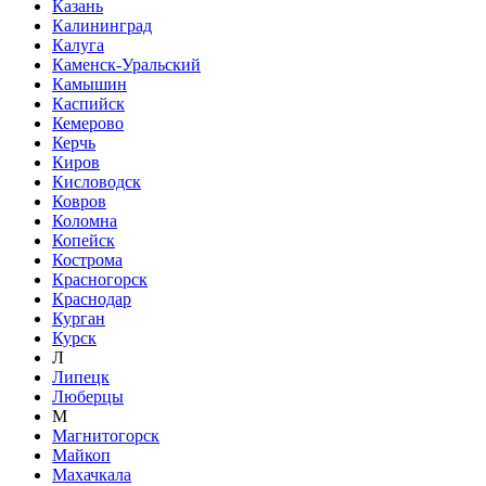
Казань
Калининград
Калуга
Каменск-Уральский
Камышин
Каспийск
Кемерово
Керчь
Киров
Кисловодск
Ковров
Коломна
Копейск
Кострома
Красногорск
Краснодар
Курган
Курск
Л
Липецк
Люберцы
М
Магнитогорск
Майкоп
Махачкала