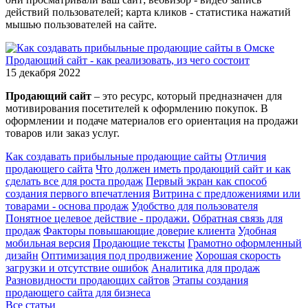
действий пользователей; карта кликов - статистика нажатий
мышью пользователей на сайте.
Продающий сайт - как реализовать, из чего состоит
15 декабря 2022
Продающий сайт
– это ресурс, который предназначен для
мотивирования посетителей к оформлению покупок. В
оформлении и подаче материалов его ориентация на продажи
товаров или заказ услуг.
Как создавать прибыльные продающие сайты
Отличия
продающего сайта
Что должен иметь продающий сайт и как
сделать все для роста продаж
Первый экран как способ
создания первого впечатления
Витрина с предложениями или
товарами - основа продаж
Удобство для пользователя
Понятное целевое действие - продажи.
Обратная связь для
продаж
Факторы повышающие доверие клиента
Удобная
мобильная версия
Продающие тексты
Грамотно оформленный
дизайн
Оптимизация под продвижение
Хорошая скорость
загрузки и отсутствие ошибок
Аналитика для продаж
Разновидности продающих сайтов
Этапы создания
продающего сайта для бизнеса
Все статьи