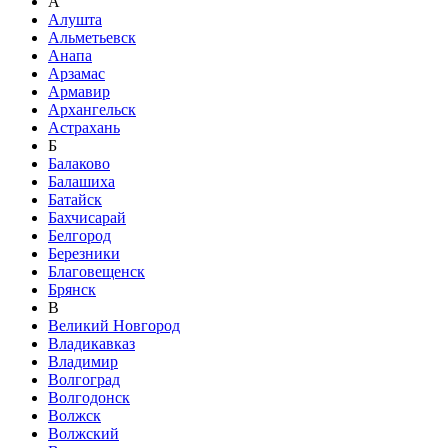
А
Алушта
Альметьевск
Анапа
Арзамас
Армавир
Архангельск
Астрахань
Б
Балаково
Балашиха
Батайск
Бахчисарай
Белгород
Березники
Благовещенск
Брянск
В
Великий Новгород
Владикавказ
Владимир
Волгоград
Волгодонск
Волжск
Волжский