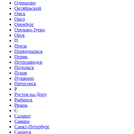
Одинцово
Октябрьский
Омск
Орел
Оренбург
Орехово-Зуево
Орск
П
Пенза
Первоуральск
Пермь
Петрозаводск
Подольск
Псков
Пушкино
Пятигорск
Р
Ростов-на-Дону
Рыбинск
Рязань
С
Салават
Самара
Санкт-Петербург
Саранск