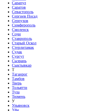
Сарапул
Саратов
Севастополь
Сергиев Посад
Серпухов
Симферополь
Смоленск
Сочи
Ставрополь
Старый Оскол
Стерлитамак
Судак
Сургут
Сызрань
Сыктывкар
Т
Таганрог
Тамбов
Тверь
Тольятти
Тула
Тюмень
У
Ульяновск
Уфа