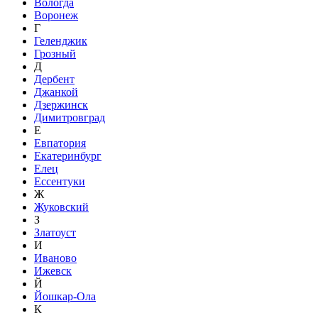
Вологда
Воронеж
Г
Геленджик
Грозный
Д
Дербент
Джанкой
Дзержинск
Димитровград
Е
Евпатория
Екатеринбург
Елец
Ессентуки
Ж
Жуковский
З
Златоуст
И
Иваново
Ижевск
Й
Йошкар-Ола
К