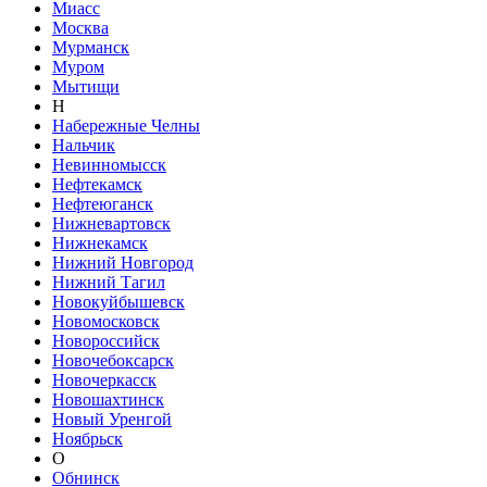
Миасс
Москва
Мурманск
Муром
Мытищи
Н
Набережные Челны
Нальчик
Невинномысск
Нефтекамск
Нефтеюганск
Нижневартовск
Нижнекамск
Нижний Новгород
Нижний Тагил
Новокуйбышевск
Новомосковск
Новороссийск
Новочебоксарск
Новочеркасск
Новошахтинск
Новый Уренгой
Ноябрьск
О
Обнинск