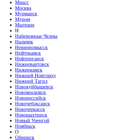
Миасс
Москва
Мурманск
Муром
Мытищи
Н
Набережные Челны
Нальчик
Невинномысск
Нефтекамск
Нефтеюганск
Нижневартовск
Нижнекамск
Нижний Новгород
Нижний Тагил
Новокуйбышевск
Новомосковск
Новороссийск
Новочебоксарск
Новочеркасск
Новошахтинск
Новый Уренгой
Ноябрьск
О
Обнинск