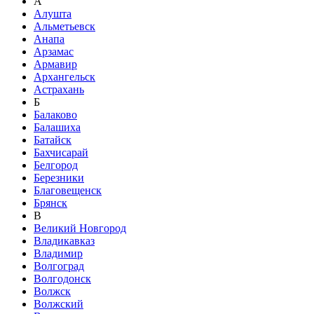
А
Алушта
Альметьевск
Анапа
Арзамас
Армавир
Архангельск
Астрахань
Б
Балаково
Балашиха
Батайск
Бахчисарай
Белгород
Березники
Благовещенск
Брянск
В
Великий Новгород
Владикавказ
Владимир
Волгоград
Волгодонск
Волжск
Волжский