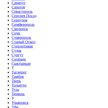
Сарапул
Саратов
Севастополь
Сергиев Посад
Серпухов
Симферополь
Смоленск
Сочи
Ставрополь
Старый Оскол
Стерлитамак
Судак
Сургут
Сызрань
Сыктывкар
Т
Таганрог
Тамбов
Тверь
Тольятти
Тула
Тюмень
У
Ульяновск
Уфа