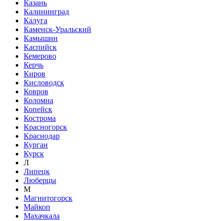
Казань
Калининград
Калуга
Каменск-Уральский
Камышин
Каспийск
Кемерово
Керчь
Киров
Кисловодск
Ковров
Коломна
Копейск
Кострома
Красногорск
Краснодар
Курган
Курск
Л
Липецк
Люберцы
М
Магнитогорск
Майкоп
Махачкала