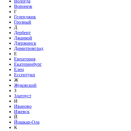
Вологда
Воронеж
Г
Геленджик
Грозный
Д
Дербент
Джанкой
Дзержинск
Димитровград
Е
Евпатория
Екатеринбург
Елец
Ессентуки
Ж
Жуковский
З
Златоуст
И
Иваново
Ижевск
Й
Йошкар-Ола
К