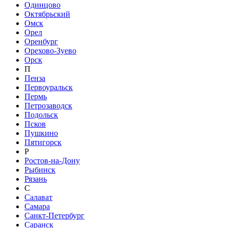
Одинцово
Октябрьский
Омск
Орел
Оренбург
Орехово-Зуево
Орск
П
Пенза
Первоуральск
Пермь
Петрозаводск
Подольск
Псков
Пушкино
Пятигорск
Р
Ростов-на-Дону
Рыбинск
Рязань
С
Салават
Самара
Санкт-Петербург
Саранск