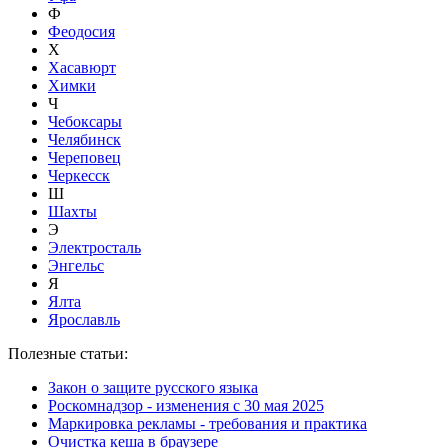
Ф
Феодосия
Х
Хасавюрт
Химки
Ч
Чебоксары
Челябинск
Череповец
Черкесск
Ш
Шахты
Э
Электросталь
Энгельс
Я
Ялта
Ярославль
Полезные статьи:
Закон о защите русского языка
Роскомнадзор - изменения с 30 мая 2025
Маркировка рекламы - требования и практика
Очистка кеша в браузере