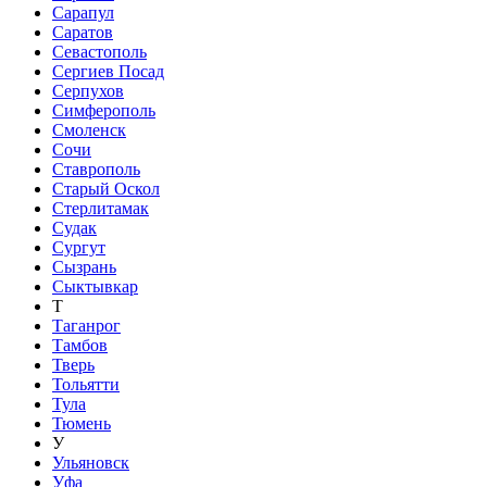
Сарапул
Саратов
Севастополь
Сергиев Посад
Серпухов
Симферополь
Смоленск
Сочи
Ставрополь
Старый Оскол
Стерлитамак
Судак
Сургут
Сызрань
Сыктывкар
Т
Таганрог
Тамбов
Тверь
Тольятти
Тула
Тюмень
У
Ульяновск
Уфа