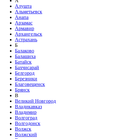
А
Алушта
Альметьевск
Анапа
Арзамас
Армавир
Архангельск
Астрахань
Б
Балаково
Балашиха
Батайск
Бахчисарай
Белгород
Березники
Благовещенск
Брянск
В
Великий Новгород
Владикавказ
Владимир
Волгоград
Волгодонск
Волжск
Волжский