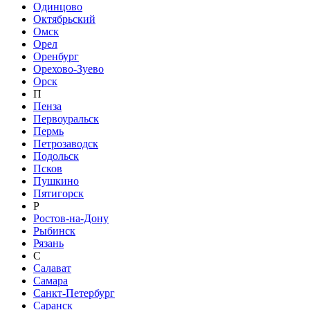
Одинцово
Октябрьский
Омск
Орел
Оренбург
Орехово-Зуево
Орск
П
Пенза
Первоуральск
Пермь
Петрозаводск
Подольск
Псков
Пушкино
Пятигорск
Р
Ростов-на-Дону
Рыбинск
Рязань
С
Салават
Самара
Санкт-Петербург
Саранск