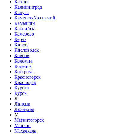
Казань
Калининград
Калуга
Каменск-Уральский
Камышин
Каспийск
Кемерово
Керчь
Киров
Кисловодск
Ковров
Коломна
Копейск
Кострома
Красногорск
Краснодар
Курган
Курск
Л
Липецк
Люберцы
М
Магнитогорск
Майкоп
Махачкала