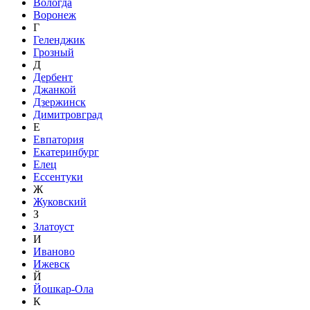
Вологда
Воронеж
Г
Геленджик
Грозный
Д
Дербент
Джанкой
Дзержинск
Димитровград
Е
Евпатория
Екатеринбург
Елец
Ессентуки
Ж
Жуковский
З
Златоуст
И
Иваново
Ижевск
Й
Йошкар-Ола
К