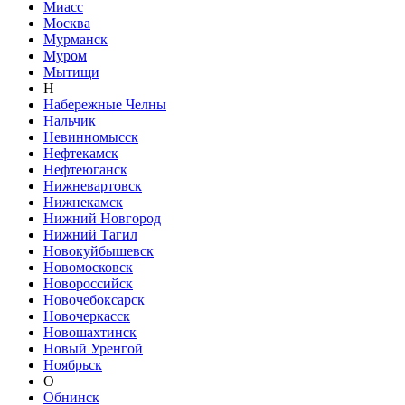
Миасс
Москва
Мурманск
Муром
Мытищи
Н
Набережные Челны
Нальчик
Невинномысск
Нефтекамск
Нефтеюганск
Нижневартовск
Нижнекамск
Нижний Новгород
Нижний Тагил
Новокуйбышевск
Новомосковск
Новороссийск
Новочебоксарск
Новочеркасск
Новошахтинск
Новый Уренгой
Ноябрьск
О
Обнинск