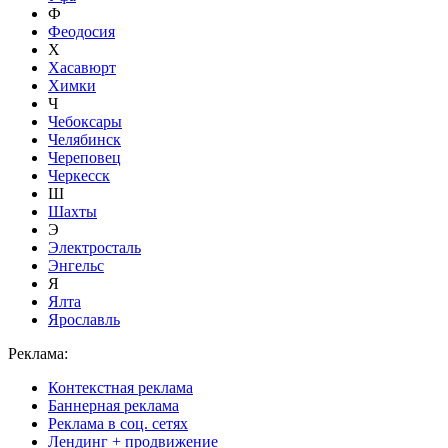
Ф
Феодосия
Х
Хасавюрт
Химки
Ч
Чебоксары
Челябинск
Череповец
Черкесск
Ш
Шахты
Э
Электросталь
Энгельс
Я
Ялта
Ярославль
Реклама:
Контекстная реклама
Баннерная реклама
Реклама в соц. сетях
Лендинг + продвижение