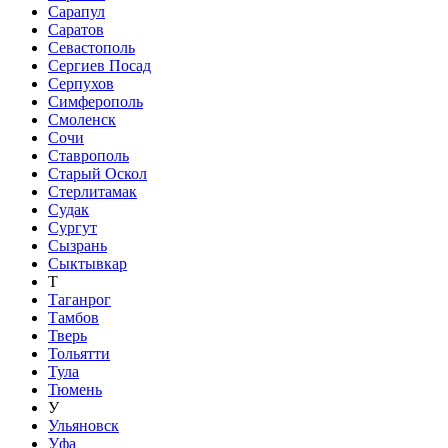
Сарапул
Саратов
Севастополь
Сергиев Посад
Серпухов
Симферополь
Смоленск
Сочи
Ставрополь
Старый Оскол
Стерлитамак
Судак
Сургут
Сызрань
Сыктывкар
Т
Таганрог
Тамбов
Тверь
Тольятти
Тула
Тюмень
У
Ульяновск
Уфа