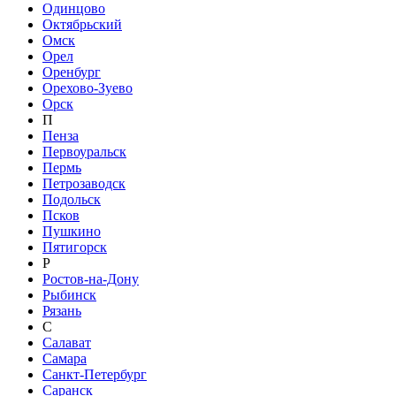
Одинцово
Октябрьский
Омск
Орел
Оренбург
Орехово-Зуево
Орск
П
Пенза
Первоуральск
Пермь
Петрозаводск
Подольск
Псков
Пушкино
Пятигорск
Р
Ростов-на-Дону
Рыбинск
Рязань
С
Салават
Самара
Санкт-Петербург
Саранск