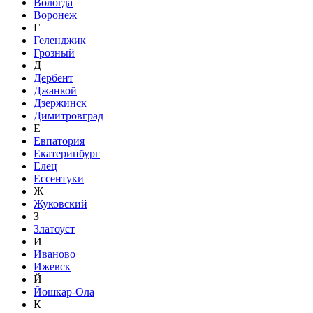
Вологда
Воронеж
Г
Геленджик
Грозный
Д
Дербент
Джанкой
Дзержинск
Димитровград
Е
Евпатория
Екатеринбург
Елец
Ессентуки
Ж
Жуковский
З
Златоуст
И
Иваново
Ижевск
Й
Йошкар-Ола
К