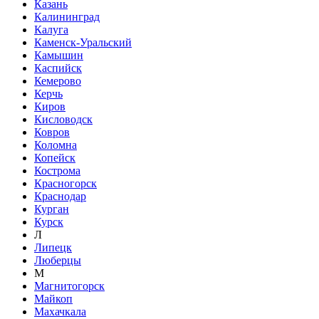
Казань
Калининград
Калуга
Каменск-Уральский
Камышин
Каспийск
Кемерово
Керчь
Киров
Кисловодск
Ковров
Коломна
Копейск
Кострома
Красногорск
Краснодар
Курган
Курск
Л
Липецк
Люберцы
М
Магнитогорск
Майкоп
Махачкала