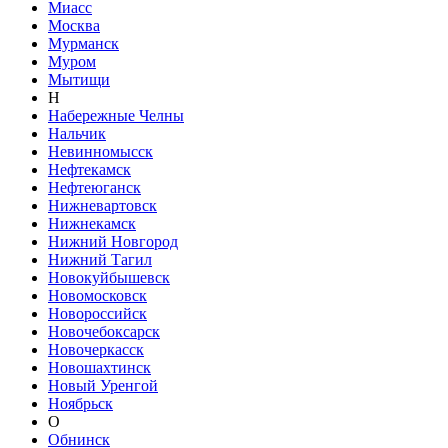
Миасс
Москва
Мурманск
Муром
Мытищи
Н
Набережные Челны
Нальчик
Невинномысск
Нефтекамск
Нефтеюганск
Нижневартовск
Нижнекамск
Нижний Новгород
Нижний Тагил
Новокуйбышевск
Новомосковск
Новороссийск
Новочебоксарск
Новочеркасск
Новошахтинск
Новый Уренгой
Ноябрьск
О
Обнинск