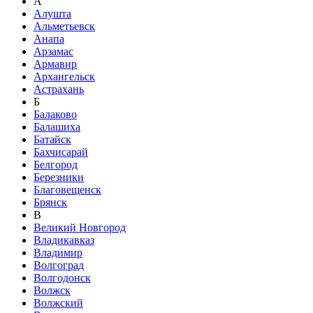
А
Алушта
Альметьевск
Анапа
Арзамас
Армавир
Архангельск
Астрахань
Б
Балаково
Балашиха
Батайск
Бахчисарай
Белгород
Березники
Благовещенск
Брянск
В
Великий Новгород
Владикавказ
Владимир
Волгоград
Волгодонск
Волжск
Волжский