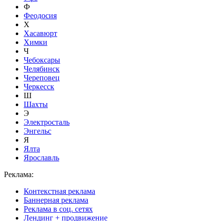
Ф
Феодосия
Х
Хасавюрт
Химки
Ч
Чебоксары
Челябинск
Череповец
Черкесск
Ш
Шахты
Э
Электросталь
Энгельс
Я
Ялта
Ярославль
Реклама:
Контекстная реклама
Баннерная реклама
Реклама в соц. сетях
Лендинг + продвижение