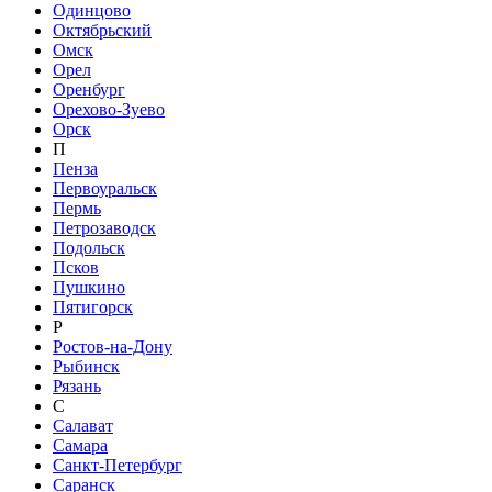
Одинцово
Октябрьский
Омск
Орел
Оренбург
Орехово-Зуево
Орск
П
Пенза
Первоуральск
Пермь
Петрозаводск
Подольск
Псков
Пушкино
Пятигорск
Р
Ростов-на-Дону
Рыбинск
Рязань
С
Салават
Самара
Санкт-Петербург
Саранск