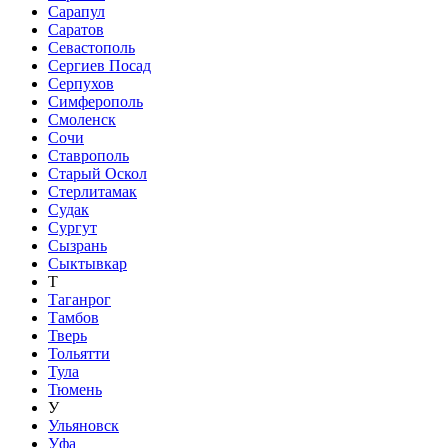
Сарапул
Саратов
Севастополь
Сергиев Посад
Серпухов
Симферополь
Смоленск
Сочи
Ставрополь
Старый Оскол
Стерлитамак
Судак
Сургут
Сызрань
Сыктывкар
Т
Таганрог
Тамбов
Тверь
Тольятти
Тула
Тюмень
У
Ульяновск
Уфа