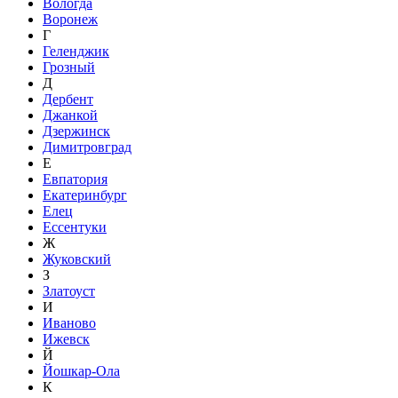
Вологда
Воронеж
Г
Геленджик
Грозный
Д
Дербент
Джанкой
Дзержинск
Димитровград
Е
Евпатория
Екатеринбург
Елец
Ессентуки
Ж
Жуковский
З
Златоуст
И
Иваново
Ижевск
Й
Йошкар-Ола
К