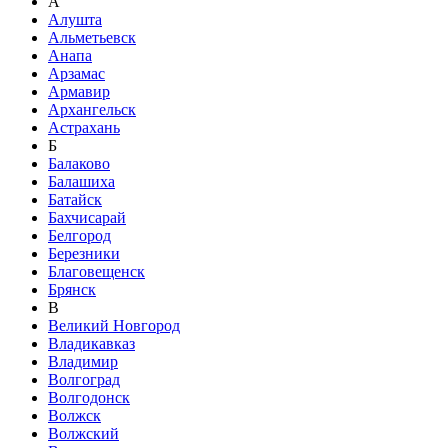
А
Алушта
Альметьевск
Анапа
Арзамас
Армавир
Архангельск
Астрахань
Б
Балаково
Балашиха
Батайск
Бахчисарай
Белгород
Березники
Благовещенск
Брянск
В
Великий Новгород
Владикавказ
Владимир
Волгоград
Волгодонск
Волжск
Волжский