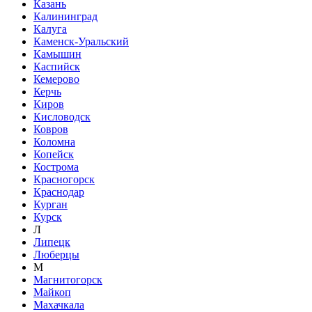
Казань
Калининград
Калуга
Каменск-Уральский
Камышин
Каспийск
Кемерово
Керчь
Киров
Кисловодск
Ковров
Коломна
Копейск
Кострома
Красногорск
Краснодар
Курган
Курск
Л
Липецк
Люберцы
М
Магнитогорск
Майкоп
Махачкала