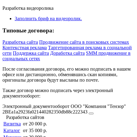
Разработка видеоролика
Заполнить бриф на видеоролик.
Типовые договора:
Разработка сайта
Продвижение сайта в поисковых системах
Контекстная реклама
Таргетированная реклама в социальной
сети
Поддержка сайта
Доработка сайта
SMM продвижение в
социальных сетях
После согласования договора, его можно подписать в нашем
офисе или дистанционно, обменявшись скан копиями,
оригиналы договора будут высланы по почте.
Также договор можно подписать через электронный
документооборот:
Электронный документооборот ООО "Компания "Тензор"
2BEa1a2923fa021440282350db88c222343
Разработка сайтов
Визитка
от 20 000 р.
Каталог
от 35 000 р.