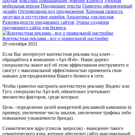
продаж
Факторы повышающие доверие клиента
Удобная
мобильная версия
Продающие тексты
Грамотно оформленный
дизайн
Оптимизация под продвижение
Хорошая скорость
загрузки и отсутствие ошибок
Аналитика для продаж
Разновидности продающих сайтов
Этапы создания
продающего сайта для бизнеса
Контекстная реклама - все о правильной настройке
20 сентября 2021
Если Вас интересует контекстная реклама под ключ –
обращайтесь в компанию «Арт-Вэб». Наши директ-
специалисты знают всё об этом эффективном инструменте и
смогут с максимальной эффективностью применить свои
навыки для продвижения Вашего бизнеса в сети.
Чтобы грамотно настроить контекстную рекламу Яндекс или
Гугл, специалисты Арт-вэб, обязательно учитывают
множество факторов, среди которых:
Цель - определение целей конкретной рекламной кампании (к
примеру, увеличение числа заказов, увеличение трафика либо
повышение узнаваемости бренда).
Семантическое ядро (список запросов) - выведение такого
семантического ядра, которое обеспечит сайту максимальный