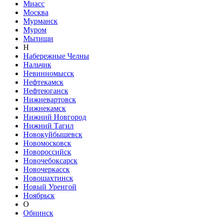
Миасс
Москва
Мурманск
Муром
Мытищи
Н
Набережные Челны
Нальчик
Невинномысск
Нефтекамск
Нефтеюганск
Нижневартовск
Нижнекамск
Нижний Новгород
Нижний Тагил
Новокуйбышевск
Новомосковск
Новороссийск
Новочебоксарск
Новочеркасск
Новошахтинск
Новый Уренгой
Ноябрьск
О
Обнинск