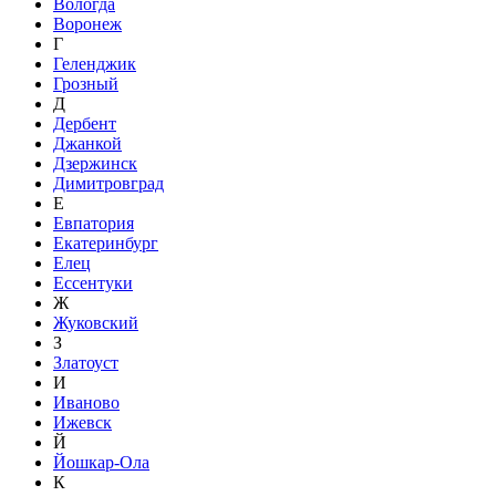
Вологда
Воронеж
Г
Геленджик
Грозный
Д
Дербент
Джанкой
Дзержинск
Димитровград
Е
Евпатория
Екатеринбург
Елец
Ессентуки
Ж
Жуковский
З
Златоуст
И
Иваново
Ижевск
Й
Йошкар-Ола
К