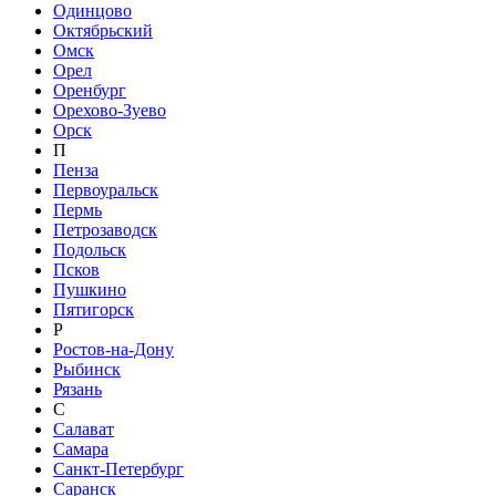
Одинцово
Октябрьский
Омск
Орел
Оренбург
Орехово-Зуево
Орск
П
Пенза
Первоуральск
Пермь
Петрозаводск
Подольск
Псков
Пушкино
Пятигорск
Р
Ростов-на-Дону
Рыбинск
Рязань
С
Салават
Самара
Санкт-Петербург
Саранск