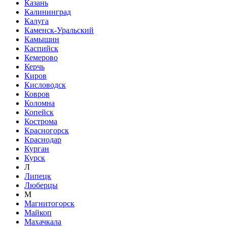
Казань
Калининград
Калуга
Каменск-Уральский
Камышин
Каспийск
Кемерово
Керчь
Киров
Кисловодск
Ковров
Коломна
Копейск
Кострома
Красногорск
Краснодар
Курган
Курск
Л
Липецк
Люберцы
М
Магнитогорск
Майкоп
Махачкала