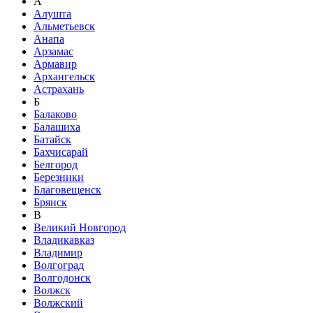
А
Алушта
Альметьевск
Анапа
Арзамас
Армавир
Архангельск
Астрахань
Б
Балаково
Балашиха
Батайск
Бахчисарай
Белгород
Березники
Благовещенск
Брянск
В
Великий Новгород
Владикавказ
Владимир
Волгоград
Волгодонск
Волжск
Волжский