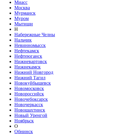
Миасс
Москва
Мурманск
Муром
Мытищи
Н
Набережные Челны
Нальчик
Невинномысск
Нефтекамск
Нефтеюганск
Нижневартовск
Нижнекамск
Нижний Новгород
Нижний Тагил
Новокуйбышевск
Новомосковск
Новороссийск
Новочебоксарск
Новочеркасск
Новошахтинск
Новый Уренгой
Ноябрьск
О
Обнинск