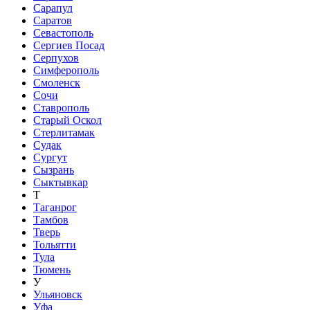
Сарапул
Саратов
Севастополь
Сергиев Посад
Серпухов
Симферополь
Смоленск
Сочи
Ставрополь
Старый Оскол
Стерлитамак
Судак
Сургут
Сызрань
Сыктывкар
Т
Таганрог
Тамбов
Тверь
Тольятти
Тула
Тюмень
У
Ульяновск
Уфа