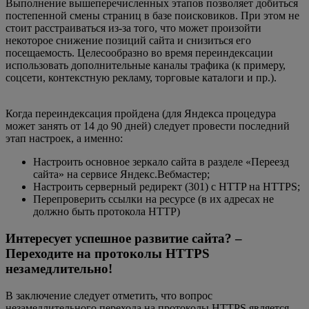
Выполнение вышеперечисленных этапов позволяет добиться
постепенной смены страниц в базе поисковиков. При этом не
стоит расстраиваться из-за того, что может произойти
некоторое снижение позиций сайта и снизиться его
посещаемость. Целесообразно во время переиндексации
использовать дополнительные каналы трафика (к примеру,
соцсети, контекстную рекламу, торговые каталоги и пр.).
Когда переиндексация пройдена (для Яндекса процедура
может занять от 14 до 90 дней) следует провести последний
этап настроек, а именно:
Настроить основное зеркало сайта в разделе «Переезд
сайта» на сервисе Яндекс.Вебмастер;
Настроить серверный редирект (301) с HTTP на HTTPS;
Перепроверить ссылки на ресурсе (в их адресах не
должно быть протокола HTТР)
Интересует успешное развитие сайта? –
Переходите на протоколы HTTPS
незамедлительно!
В заключение следует отметить, что вопрос
незамедлительного перехода на протоколы HTTPS является