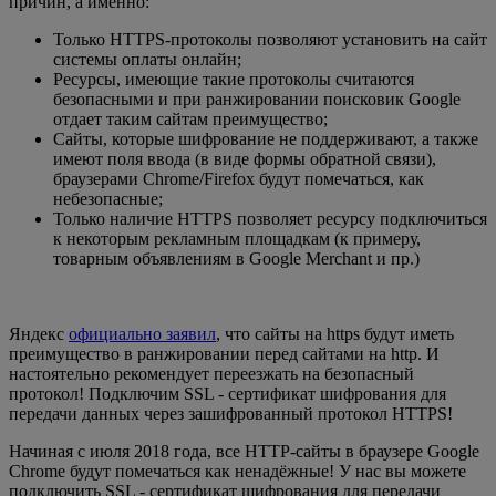
причин, а именно:
Только HTTPS-протоколы позволяют установить на сайт
системы оплаты онлайн;
Ресурсы, имеющие такие протоколы считаются
безопасными и при ранжировании поисковик Google
отдает таким сайтам преимущество;
Cайты, которые шифрование не поддерживают, а также
имеют поля ввода (в виде формы обратной связи),
браузерами Chrome/Firefox будут помечаться, как
небезопасные;
Только наличие HTTPS позволяет ресурсу подключиться
к некоторым рекламным площадкам (к примеру,
товарным объявлениям в Google Merchant и пр.)
Яндекс
официально заявил
, что сайты на https будут иметь
преимущество в ранжировании перед сайтами на http. И
настоятельно рекомендует переезжать на безопасный
протокол! Подключим SSL - сертификат шифрования для
передачи данных через зашифрованный протокол HTTPS!
Начиная с июля 2018 года, все HTTP-сайты в браузере Google
Chrome будут помечаться как ненадёжные! У нас вы можете
подключить SSL - сертификат шифрования для передачи