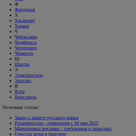
Ф
Феодосия
Х
Хасавюрт
Химки
Ч
Чебоксары
Челябинск
Череповец
Черкесск
Ш
Шахты
Э
Электросталь
Энгельс
Я
Ялта
Ярославль
Полезные статьи:
Закон о защите русского языка
Роскомнадзор - изменения с 30 мая 2025
Маркировка рекламы - требования и практика
Очистка кеша в браузере