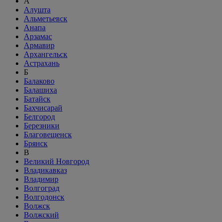
А
Алушта
Альметьевск
Анапа
Арзамас
Армавир
Архангельск
Астрахань
Б
Балаково
Балашиха
Батайск
Бахчисарай
Белгород
Березники
Благовещенск
Брянск
В
Великий Новгород
Владикавказ
Владимир
Волгоград
Волгодонск
Волжск
Волжский