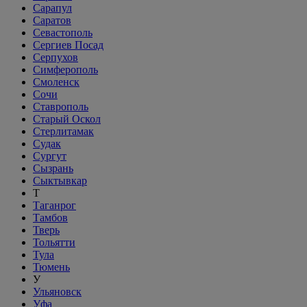
Сарапул
Саратов
Севастополь
Сергиев Посад
Серпухов
Симферополь
Смоленск
Сочи
Ставрополь
Старый Оскол
Стерлитамак
Судак
Сургут
Сызрань
Сыктывкар
Т
Таганрог
Тамбов
Тверь
Тольятти
Тула
Тюмень
У
Ульяновск
Уфа