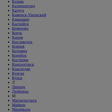
Казань
Калининград
Калуга
Каменск-Уральский
Камышин
Каспийск
Кемерово
Керчь
Киров
Кисловодск
Ковров
Коломна
Копейск
Кострома
Красногорск
Краснодар
Курган
Курск
Л
Липецк
Люберцы
М
Магнитогорск
Майкоп
Махачкала