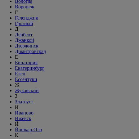
Вологда
Воронеж
Г
Геленджик
Грозный
Д
Дербент
Джанкой
Дзержинск
Димитровград
Е
Евпатория
Екатеринбург
Елец
Ессентуки
Ж
Жуковский
З
Златоуст
И
Иваново
Ижевск
Й
Йошкар-Ола
К