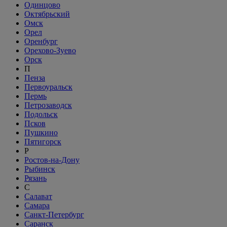
Одинцово
Октябрьский
Омск
Орел
Оренбург
Орехово-Зуево
Орск
П
Пенза
Первоуральск
Пермь
Петрозаводск
Подольск
Псков
Пушкино
Пятигорск
Р
Ростов-на-Дону
Рыбинск
Рязань
С
Салават
Самара
Санкт-Петербург
Саранск