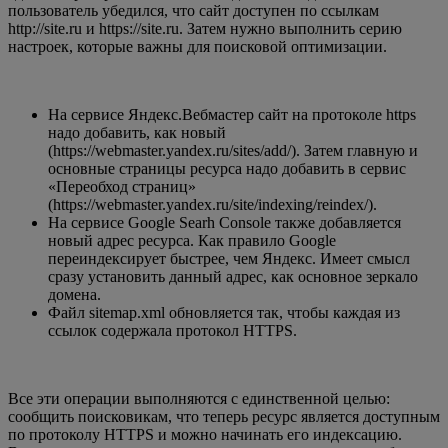
пользователь убедился, что сайт доступен по ссылкам
http://site.ru и https://site.ru. Затем нужно выполнить серию
настроек, которые важны для поисковой оптимизации.
На сервисе Яндекс.Вебмастер сайт на протоколе https
надо добавить, как новый
(https://webmaster.yandex.ru/sites/add/). Затем главную и
основные страницы ресурса надо добавить в сервис
«Переобход страниц»
(https://webmaster.yandex.ru/site/indexing/reindex/).
На сервисе Google Searh Console также добавляется
новый адрес ресурса. Как правило Google
переиндексирует быстрее, чем Яндекс. Имеет смысл
сразу установить данный адрес, как основное зеркало
домена.
Файл sitemap.xml обновляется так, чтобы каждая из
ссылок содержала протокол HTTPS.
Все эти операции выполняются с единственной целью:
сообщить поисковикам, что теперь ресурс является доступным
по протоколу HTTPS и можно начинать его индексацию.