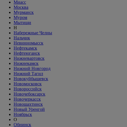
Миасс
Москва
Мурманск
Муром
Мытищи
Н
Набережные Челны
Нальчик
Невинномысск
Нефтекамск
Нефтеюганск
Нижневартовск
Нижнекамск
Нижний Новгород
Нижний Тагил
Новокуйбышевск
Новомосковск
Новороссийск
Новочебоксарск
Новочеркасск
Новошахтинск
Новый Уренгой
Ноябрьск
О
Обнинск