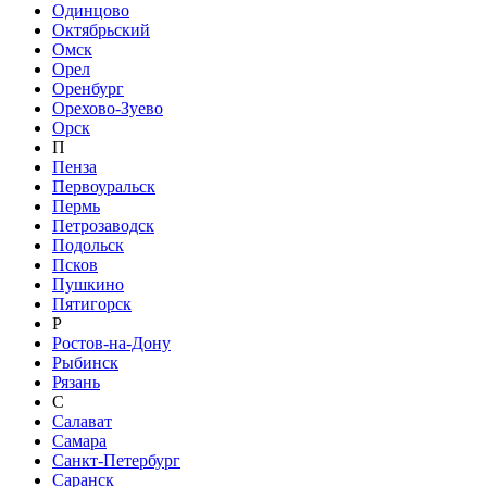
Одинцово
Октябрьский
Омск
Орел
Оренбург
Орехово-Зуево
Орск
П
Пенза
Первоуральск
Пермь
Петрозаводск
Подольск
Псков
Пушкино
Пятигорск
Р
Ростов-на-Дону
Рыбинск
Рязань
С
Салават
Самара
Санкт-Петербург
Саранск