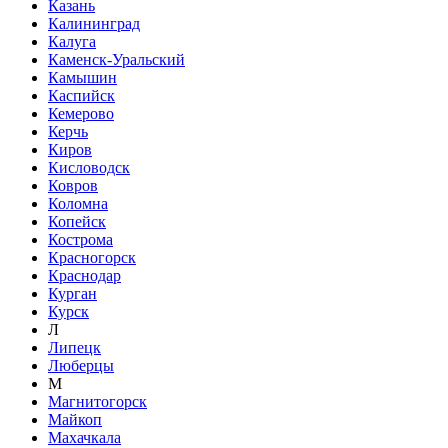
Казань
Калининград
Калуга
Каменск-Уральский
Камышин
Каспийск
Кемерово
Керчь
Киров
Кисловодск
Ковров
Коломна
Копейск
Кострома
Красногорск
Краснодар
Курган
Курск
Л
Липецк
Люберцы
М
Магнитогорск
Майкоп
Махачкала