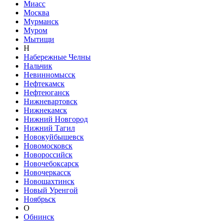
Миасс
Москва
Мурманск
Муром
Мытищи
Н
Набережные Челны
Нальчик
Невинномысск
Нефтекамск
Нефтеюганск
Нижневартовск
Нижнекамск
Нижний Новгород
Нижний Тагил
Новокуйбышевск
Новомосковск
Новороссийск
Новочебоксарск
Новочеркасск
Новошахтинск
Новый Уренгой
Ноябрьск
О
Обнинск