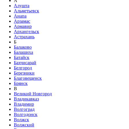
А
Алушта
Альметьевск
Анапа
Арзамас
Армавир
Архангельск
Астрахань
Б
Балаково
Балашиха
Батайск
Бахчисарай
Белгород
Березники
Благовещенск
Брянск
В
Великий Новгород
Владикавказ
Владимир
Волгоград
Волгодонск
Волжск
Волжский