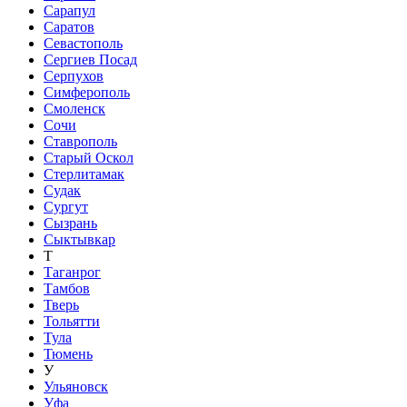
Сарапул
Саратов
Севастополь
Сергиев Посад
Серпухов
Симферополь
Смоленск
Сочи
Ставрополь
Старый Оскол
Стерлитамак
Судак
Сургут
Сызрань
Сыктывкар
Т
Таганрог
Тамбов
Тверь
Тольятти
Тула
Тюмень
У
Ульяновск
Уфа