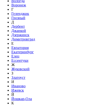
Вологда
Воронеж
Г
Геленджик
Грозный
Д
Дербент
Джанкой
Дзержинск
Димитровград
Е
Евпатория
Екатеринбург
Елец
Ессентуки
Ж
Жуковский
З
Златоуст
И
Иваново
Ижевск
Й
Йошкар-Ола
К