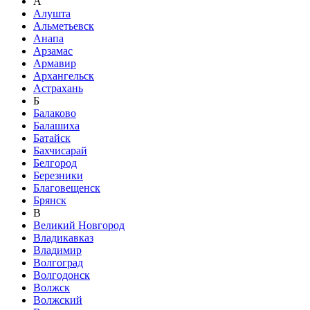
А
Алушта
Альметьевск
Анапа
Арзамас
Армавир
Архангельск
Астрахань
Б
Балаково
Балашиха
Батайск
Бахчисарай
Белгород
Березники
Благовещенск
Брянск
В
Великий Новгород
Владикавказ
Владимир
Волгоград
Волгодонск
Волжск
Волжский