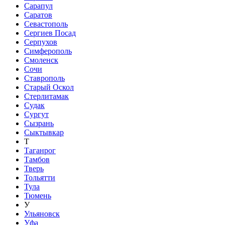
Сарапул
Саратов
Севастополь
Сергиев Посад
Серпухов
Симферополь
Смоленск
Сочи
Ставрополь
Старый Оскол
Стерлитамак
Судак
Сургут
Сызрань
Сыктывкар
Т
Таганрог
Тамбов
Тверь
Тольятти
Тула
Тюмень
У
Ульяновск
Уфа