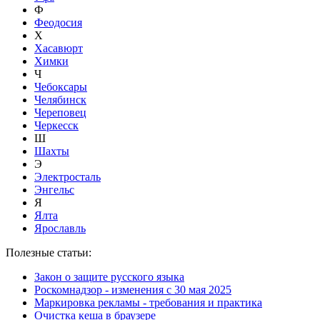
Ф
Феодосия
Х
Хасавюрт
Химки
Ч
Чебоксары
Челябинск
Череповец
Черкесск
Ш
Шахты
Э
Электросталь
Энгельс
Я
Ялта
Ярославль
Полезные статьи:
Закон о защите русского языка
Роскомнадзор - изменения с 30 мая 2025
Маркировка рекламы - требования и практика
Очистка кеша в браузере