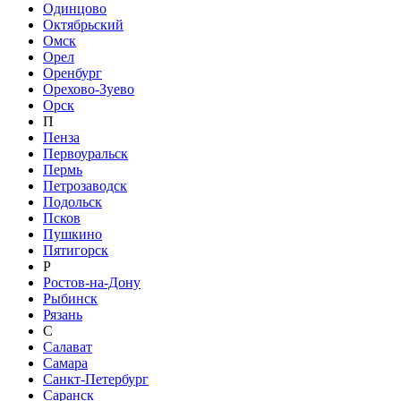
Одинцово
Октябрьский
Омск
Орел
Оренбург
Орехово-Зуево
Орск
П
Пенза
Первоуральск
Пермь
Петрозаводск
Подольск
Псков
Пушкино
Пятигорск
Р
Ростов-на-Дону
Рыбинск
Рязань
С
Салават
Самара
Санкт-Петербург
Саранск