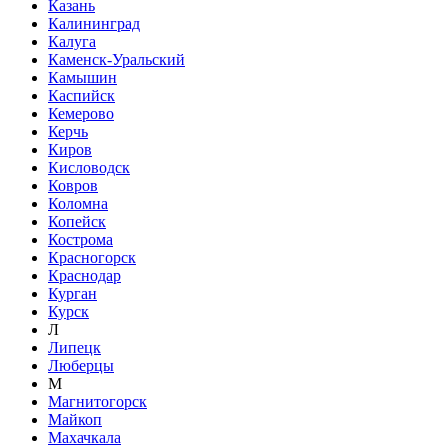
Казань
Калининград
Калуга
Каменск-Уральский
Камышин
Каспийск
Кемерово
Керчь
Киров
Кисловодск
Ковров
Коломна
Копейск
Кострома
Красногорск
Краснодар
Курган
Курск
Л
Липецк
Люберцы
М
Магнитогорск
Майкоп
Махачкала