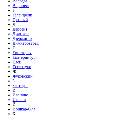
Вологда
Воронеж
Г
Геленджик
Грозный
Д
Дербент
Джанкой
Дзержинск
Димитровград
Е
Евпатория
Екатеринбург
Елец
Ессентуки
Ж
Жуковский
З
Златоуст
И
Иваново
Ижевск
Й
Йошкар-Ола
К