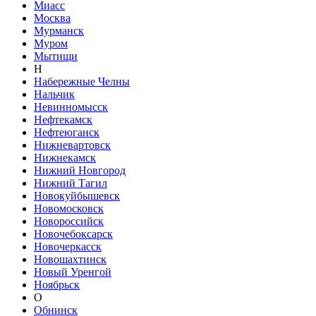
Миасс
Москва
Мурманск
Муром
Мытищи
Н
Набережные Челны
Нальчик
Невинномысск
Нефтекамск
Нефтеюганск
Нижневартовск
Нижнекамск
Нижний Новгород
Нижний Тагил
Новокуйбышевск
Новомосковск
Новороссийск
Новочебоксарск
Новочеркасск
Новошахтинск
Новый Уренгой
Ноябрьск
О
Обнинск